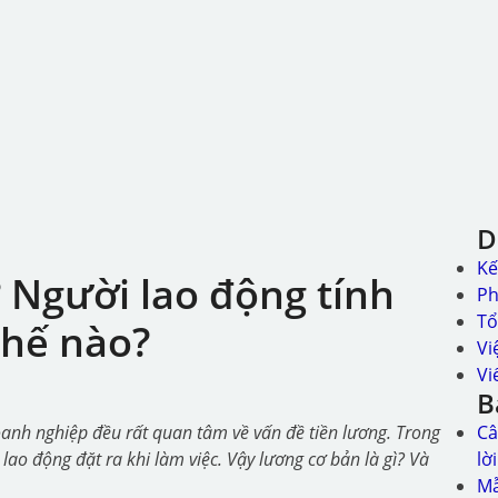
D
Kế
? Người lao động tính
Ph
Tô
thế nào?
Vi
Vi
B
oanh nghiệp đều rất quan tâm về vấn đề tiền lương. Trong
Câ
ao động đặt ra khi làm việc. Vậy lương cơ bản là gì? Và
lờ
Mẫ