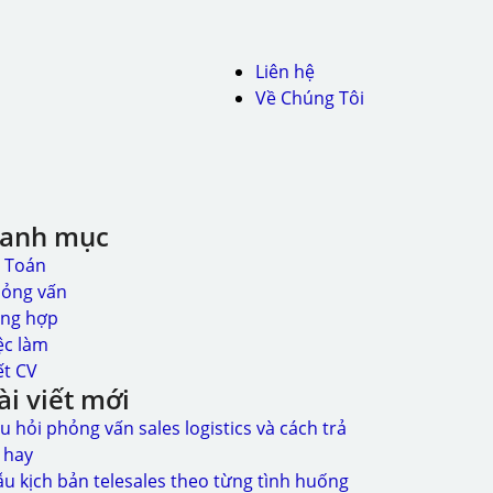
Liên hệ
Về Chúng Tôi
anh mục
 Toán
ỏng vấn
̉ng hợp
ệc làm
ết CV
ài viết mới
u hỏi phỏng vấn sales logistics và cách trả
i hay
u kịch bản telesales theo từng tình huống